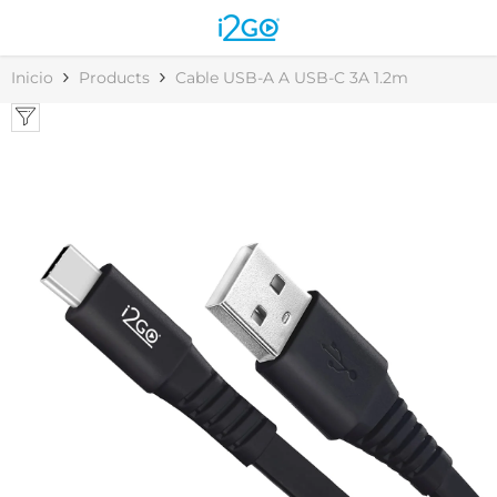
Skip to content
Inicio
Products
Cable USB-A A USB-C 3A 1.2m